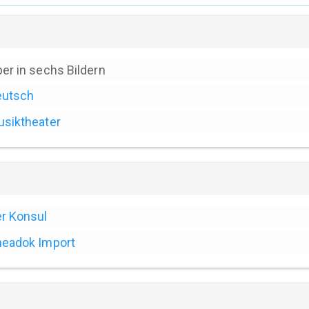
er in sechs Bildern
eutsch
siktheater
r Konsul
eadok Import