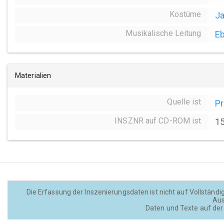
Kostüme
Ja
Musikalische Leitung
Eb
Materialien
Quelle ist
P
INSZNR auf CD-ROM ist
1
Die Erfassung der Inszenierungsdaten ist nicht auf Vollständig
Aus
Daten und Texte auf der 