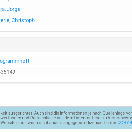
ra, Jorge
erle, Christoph
rogrammheft
536149
keit ausgerichtet. Auch sind die Informationen je nach Quellenlage von u
wertungen und Rückschlüsse aus dem Datenmaterial zu berücksichti
Website sind - wenn nicht anders angegeben - lizensiert unter
CC BY 4