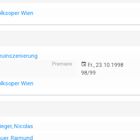
lksoper Wien
euinszenierung
Premiere
event
Fr., 23.10.1998
98/99
lksoper Wien
ieger, Nicolas
uer, Raimund