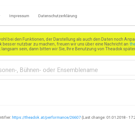
Impressum
Datenschutzerklärung
wohl bei den Funktionen, der Darstellung als auch den Daten noch Anpa
besser nutzbar zu machen, freuen wir uns über eine Nachricht an
th
k langsam sein, dann bitten wir Sie, Ihre Benutzung von Theadok spät
ntifier:
https://theadok.at/performance/26607
(Last change:
01.01.2018 - 17: