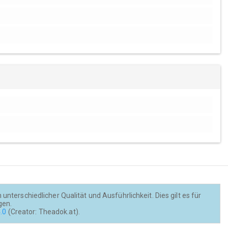
nterschiedlicher Qualität und Ausführlichkeit. Dies gilt es für
gen.
.0
(Creator: Theadok.at).