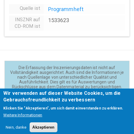
Quelle ist
Programmheft
INSZNR auf
1533623
CD-ROM ist
Die Erfassung der Inszenierungsdaten ist nicht auf
Vollständigkeit ausgerichtet. Auch sind die Informationen je
nach Quellenlage von unterschiedlicher Qualität und
Ausführlichkeit. Dies gilt es für Auswertungen und
Rückschlüsse aus dem Datenmaterial zu berücksichtigen.
Daten und Texte auf der Website sind - wenn nicht anders
Wir verwenden auf dieser Website Cookies, um die
angegeben - lizensiert unter
CC BY 4.0
(Creator:
Gebrauchsfreundlichkeit zu verbessern
Theadok.at).
Klicken Sie "Akzeptieren", um sich damit einverstanden zu erklären.
Weitere Informationen
Barrierefreiheit
Credits
Kontakt
Footer
Nein, danke
Akzeptieren