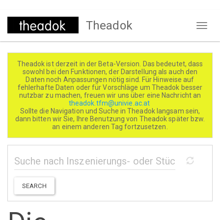
Direkt
Theadok
zum
Naviga
Inhalt
aktivi
Theadok ist derzeit in der Beta-Version. Das bedeutet, dass
sowohl bei den Funktionen, der Darstellung als auch den
Daten noch Anpassungen nötig sind. Für Hinweise auf
fehlerhafte Daten oder für Vorschläge um Theadok besser
nutzbar zu machen, freuen wir uns über eine Nachricht an
theadok.tfm@univie.ac.at
Sollte die Navigation und Suche in Theadok langsam sein,
dann bitten wir Sie, Ihre Benutzung von Theadok später bzw.
an einem anderen Tag fortzusetzen.
SEARCH