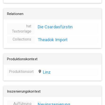
Relationen
hat
Die Csardasfürstin
Textvorlage
Collections
Theadok Import
Produktionskontext
Produktionsort
place
Linz
Inszenierungskontext
Aufführung
Neuinszenierung