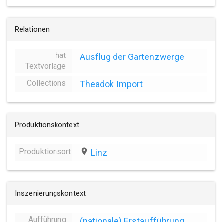
Relationen
hat
Ausflug der Gartenzwerge
Textvorlage
Collections
Theadok Import
Produktionskontext
Produktionsort
place
Linz
Inszenierungskontext
Aufführung
(nationale) Erstaufführung