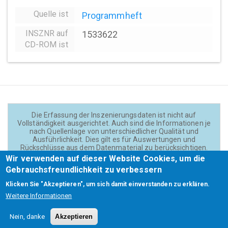
Quelle ist
Programmheft
INSZNR auf
1533622
CD-ROM ist
Die Erfassung der Inszenierungsdaten ist nicht auf
Vollständigkeit ausgerichtet. Auch sind die Informationen je
nach Quellenlage von unterschiedlicher Qualität und
Ausführlichkeit. Dies gilt es für Auswertungen und
Rückschlüsse aus dem Datenmaterial zu berücksichtigen.
Daten und Texte auf der Website sind - wenn nicht anders
Wir verwenden auf dieser Website Cookies, um die
angegeben - lizensiert unter
CC BY 4.0
(Creator:
Gebrauchsfreundlichkeit zu verbessern
Theadok.at).
Klicken Sie "Akzeptieren", um sich damit einverstanden zu erklären.
Weitere Informationen
Barrierefreiheit
Credits
Kontakt
Footer
Nein, danke
Akzeptieren