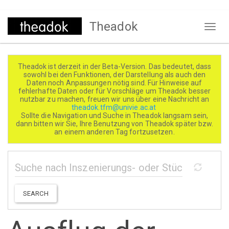
Direkt
Theadok
zum
Naviga
Inhalt
aktivi
Theadok ist derzeit in der Beta-Version. Das bedeutet, dass
sowohl bei den Funktionen, der Darstellung als auch den
Daten noch Anpassungen nötig sind. Für Hinweise auf
fehlerhafte Daten oder für Vorschläge um Theadok besser
nutzbar zu machen, freuen wir uns über eine Nachricht an
theadok.tfm@univie.ac.at
Sollte die Navigation und Suche in Theadok langsam sein,
dann bitten wir Sie, Ihre Benutzung von Theadok später bzw.
an einem anderen Tag fortzusetzen.
SEARCH