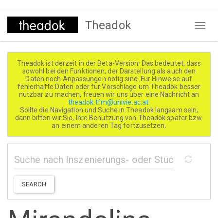
Direkt
Theadok
zum
Naviga
Inhalt
aktivi
Theadok ist derzeit in der Beta-Version. Das bedeutet, dass
sowohl bei den Funktionen, der Darstellung als auch den
Daten noch Anpassungen nötig sind. Für Hinweise auf
fehlerhafte Daten oder für Vorschläge um Theadok besser
nutzbar zu machen, freuen wir uns über eine Nachricht an
theadok.tfm@univie.ac.at
Sollte die Navigation und Suche in Theadok langsam sein,
dann bitten wir Sie, Ihre Benutzung von Theadok später bzw.
an einem anderen Tag fortzusetzen.
SEARCH