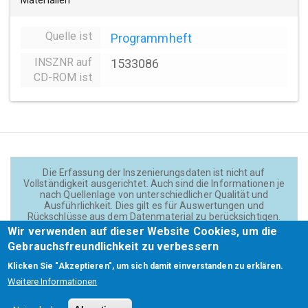
Materialien
Quelle ist
Programmheft
INSZNR auf
1533086
CD-ROM ist
Die Erfassung der Inszenierungsdaten ist nicht auf
Vollständigkeit ausgerichtet. Auch sind die Informationen je
nach Quellenlage von unterschiedlicher Qualität und
Ausführlichkeit. Dies gilt es für Auswertungen und
Rückschlüsse aus dem Datenmaterial zu berücksichtigen.
Daten und Texte auf der Website sind - wenn nicht anders
Wir verwenden auf dieser Website Cookies, um die
angegeben - lizensiert unter
CC BY 4.0
(Creator:
Gebrauchsfreundlichkeit zu verbessern
Theadok.at).
Klicken Sie "Akzeptieren", um sich damit einverstanden zu erklären.
Weitere Informationen
Barrierefreiheit
Credits
Kontakt
Footer