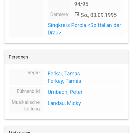
94/95
Derniere
event
So., 03.09.1995
Singkreis Porcia <Spittal an der
Drau>
Personen
Regie
Ferkai, Tamas
Ferkay, Tamás
Bühnenbild
Umbach, Peter
Musikalische
Landau, Micky
Leitung