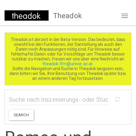
Direkt
Theadok
zum
Naviga
Inhalt
aktivi
Theadok ist derzeit in der Beta-Version. Das bedeutet, dass
sowohl bei den Funktionen, der Darstellung als auch den
Daten noch Anpassungen nötig sind. Für Hinweise auf
fehlerhafte Daten oder für Vorschläge um Theadok besser
nutzbar zu machen, freuen wir uns über eine Nachricht an
theadok.tfm@univie.ac.at
Sollte die Navigation und Suche in Theadok langsam sein,
dann bitten wir Sie, Ihre Benutzung von Theadok später bzw.
an einem anderen Tag fortzusetzen.
SEARCH