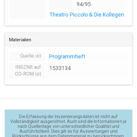
94/95
Theatro Piccolo & Die Kollegen
Materialien
Quelle ist
Programmheft
INSZNR auf
1533134
CD-ROM ist
Die Erfassung der Inszenierungsdaten ist nicht auf
Vollständigkeit ausgerichtet. Auch sind die Informationen je
nach Quellenlage von unterschiedlicher Qualität und
Ausführlichkeit. Dies gilt es für Auswertungen und
Rückschlüsse aus dem Datenmaterial zu berücksichtigen.