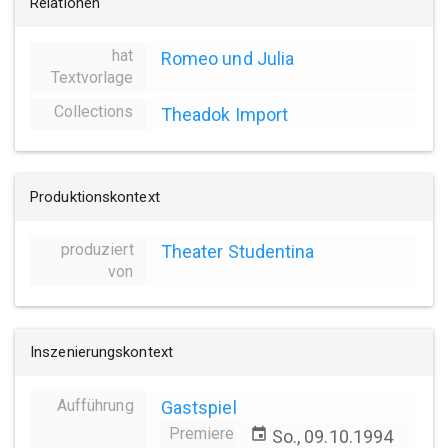
Relationen
hat
Romeo und Julia
Textvorlage
Collections
Theadok Import
Produktionskontext
produziert
Theater Studentina
von
Inszenierungskontext
Aufführung
Gastspiel
Premiere
event
So., 09.10.1994