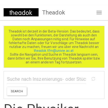
Direkt
Theadok
zum
Naviga
Inhalt
aktivi
Theadok ist derzeit in der Beta-Version. Das bedeutet, dass
sowohl bei den Funktionen, der Darstellung als auch den
Daten noch Anpassungen nötig sind. Für Hinweise auf
fehlerhafte Daten oder für Vorschläge um Theadok besser
nutzbar zu machen, freuen wir uns über eine Nachricht an
theadok.tfm@univie.ac.at
Sollte die Navigation und Suche in Theadok langsam sein,
dann bitten wir Sie, Ihre Benutzung von Theadok später bzw.
an einem anderen Tag fortzusetzen.
SEARCH