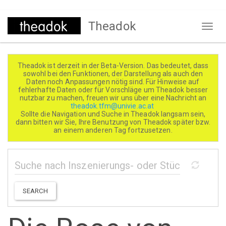
Direkt
Theadok
zum
Naviga
Inhalt
aktivi
Theadok ist derzeit in der Beta-Version. Das bedeutet, dass
sowohl bei den Funktionen, der Darstellung als auch den
Daten noch Anpassungen nötig sind. Für Hinweise auf
fehlerhafte Daten oder für Vorschläge um Theadok besser
nutzbar zu machen, freuen wir uns über eine Nachricht an
theadok.tfm@univie.ac.at
Sollte die Navigation und Suche in Theadok langsam sein,
dann bitten wir Sie, Ihre Benutzung von Theadok später bzw.
an einem anderen Tag fortzusetzen.
SEARCH