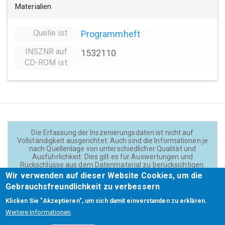
Materialien
Quelle ist
Programmheft
INSZNR auf
1532110
CD-ROM ist
Die Erfassung der Inszenierungsdaten ist nicht auf
Vollständigkeit ausgerichtet. Auch sind die Informationen je
nach Quellenlage von unterschiedlicher Qualität und
Ausführlichkeit. Dies gilt es für Auswertungen und
Rückschlüsse aus dem Datenmaterial zu berücksichtigen.
Daten und Texte auf der Website sind - wenn nicht anders
Wir verwenden auf dieser Website Cookies, um die
angegeben - lizensiert unter
CC BY 4.0
(Creator:
Gebrauchsfreundlichkeit zu verbessern
Theadok.at).
Klicken Sie "Akzeptieren", um sich damit einverstanden zu erklären.
Weitere Informationen
Barrierefreiheit
Credits
Kontakt