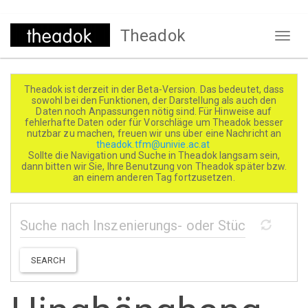
Direkt
Theadok
zum
Naviga
Inhalt
aktivi
Theadok ist derzeit in der Beta-Version. Das bedeutet, dass
sowohl bei den Funktionen, der Darstellung als auch den
Daten noch Anpassungen nötig sind. Für Hinweise auf
fehlerhafte Daten oder für Vorschläge um Theadok besser
nutzbar zu machen, freuen wir uns über eine Nachricht an
theadok.tfm@univie.ac.at
Sollte die Navigation und Suche in Theadok langsam sein,
dann bitten wir Sie, Ihre Benutzung von Theadok später bzw.
an einem anderen Tag fortzusetzen.
SEARCH