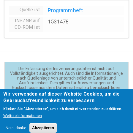
Quelle ist
Programmheft
INSZNR auf
1531478
CD-ROM ist
Die Erfassung der Inszenierungsdaten ist nicht auf
Vollständigkeit ausgerichtet. Auch sind die Informationen je
nach Quellenlage von unterschiedlicher Qualität und
Ausführlichkeit. Dies gilt es für Auswertungen und
Rückschlüsse aus dem Datenmaterial zu berücksichtigen.
Daten und Texte auf der Website sind - wenn nicht anders
Wir verwenden auf dieser Website Cookies, um die
angegeben - lizensiert unter
CC BY 4.0
(Creator:
Gebrauchsfreundlichkeit zu verbessern
Theadok.at).
Klicken Sie "Akzeptieren", um sich damit einverstanden zu erklären.
Weitere Informationen
Barrierefreiheit
Credits
Kontakt
Footer
Nein, danke
Akzeptieren