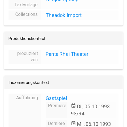
Textvorlage
Collections
Theadok Import
Produktionskontext
produziert
Panta Rhei Theater
von
Inszenierungskontext
Aufführung
Gastspiel
Premiere
event
Di., 05.10.1993
93/94
Derniere
event
Mi., 06.10.1993