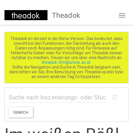
Direkt
Theadok
zum
Naviga
Inhalt
aktivi
Theadok ist derzeit in der Beta-Version. Das bedeutet, dass
sowohl bei den Funktionen, der Darstellung als auch den
Daten noch Anpassungen nötig sind. Für Hinweise auf
fehlerhafte Daten oder für Vorschläge um Theadok besser
nutzbar zu machen, freuen wir uns über eine Nachricht an
theadok.tfm@univie.ac.at
Sollte die Navigation und Suche in Theadok langsam sein,
dann bitten wir Sie, Ihre Benutzung von Theadok später bzw.
an einem anderen Tag fortzusetzen.
SEARCH