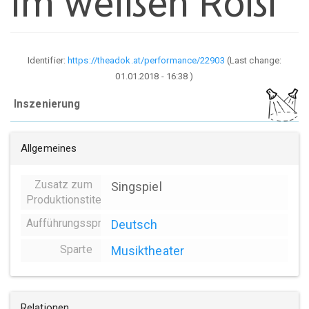
Im weißen Rößl
Identifier:
https://theadok.at/performance/22903
(Last change:
01.01.2018 - 16:38
)
Inszenierung
Allgemeines
Zusatz zum
Singspiel
Produktionstitel
Aufführungssprache
Deutsch
Sparte
Musiktheater
Relationen