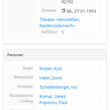
92/93
Derniere
event
Mi., 27.01.1993
Theater <Amstetten,
Niederösterreich>
Aufführungsanzahl
1
Personen
Regie
Rösler, Kurt
Bühnenbild
Hahn, Domi
Kostüme
Schellenberger, Isy
Musikalische
Komar, Janez
Leitung
Popescu, Paul