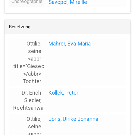
Choreographie
Savopol, Mireille
Besetzung
Ottilie,
Mahrer, Eva-Maria
seine
<abbr
title="Giesecke">*
</abbr>
Tochter
Dr. Erich
Kollek, Peter
Siedler,
Rechtsanwalt
Ottilie,
Jöris, Ulrike Johanna
seine
<abbr