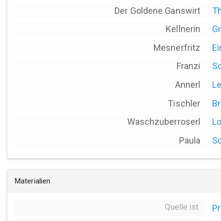
Der Goldene Ganswirt
Th
Kellnerin
Gr
Mesnerfritz
Ei
Franzi
Sc
Annerl
L
Tischler
Br
Waschzuberroserl
Lo
Paula
Sc
Materialien
Quelle ist
P