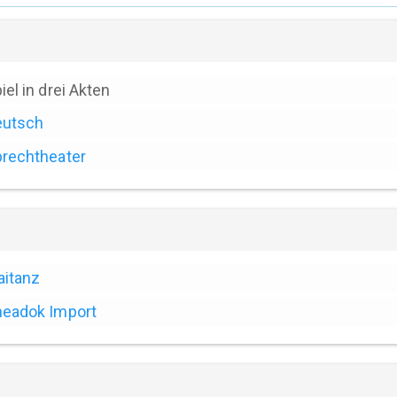
iel in drei Akten
eutsch
rechtheater
itanz
eadok Import