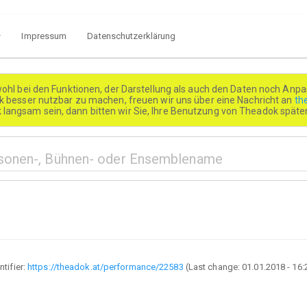
Impressum
Datenschutzerklärung
wohl bei den Funktionen, der Darstellung als auch den Daten noch Anpa
besser nutzbar zu machen, freuen wir uns über eine Nachricht an
th
k langsam sein, dann bitten wir Sie, Ihre Benutzung von Theadok spät
ntifier:
https://theadok.at/performance/22583
(Last change:
01.01.2018 - 16: