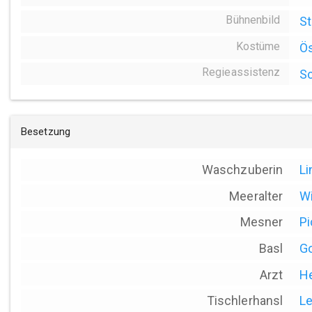
Bühnenbild
St
Kostüme
Ös
Regieassistenz
Sc
Besetzung
Waschzuberin
Li
Meeralter
Wi
Mesner
Pi
Basl
Go
Arzt
He
Tischlerhansl
Le