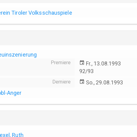
rein Tiroler Volksschauspiele
euinszenierung
Premiere
event
Fr., 13.08.1993
92/93
Derniere
event
So., 29.08.1993
bl-Anger
exel, Ruth