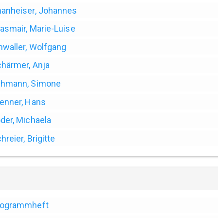
anheiser, Johannes
asmair, Marie-Luise
nwaller, Wolfgang
härmer, Anja
ehmann, Simone
enner, Hans
der, Michaela
hreier, Brigitte
rogrammheft