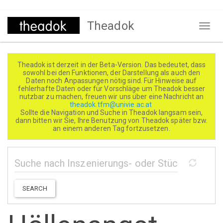
Direkt
Theadok
zum
Naviga
Inhalt
aktivi
Theadok ist derzeit in der Beta-Version. Das bedeutet, dass
sowohl bei den Funktionen, der Darstellung als auch den
Daten noch Anpassungen nötig sind. Für Hinweise auf
fehlerhafte Daten oder für Vorschläge um Theadok besser
nutzbar zu machen, freuen wir uns über eine Nachricht an
theadok.tfm@univie.ac.at
Sollte die Navigation und Suche in Theadok langsam sein,
dann bitten wir Sie, Ihre Benutzung von Theadok später bzw.
an einem anderen Tag fortzusetzen.
SEARCH