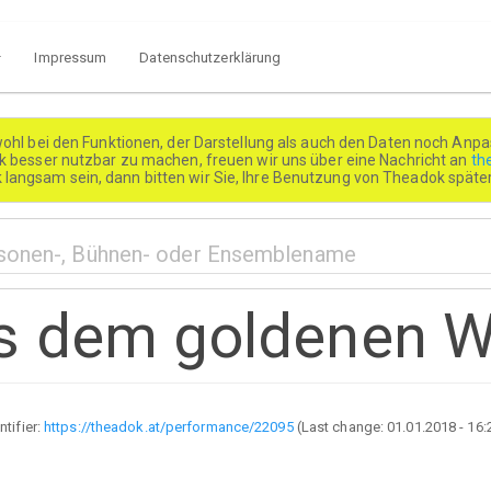
Impressum
Datenschutzerklärung
wohl bei den Funktionen, der Darstellung als auch den Daten noch Anpa
besser nutzbar zu machen, freuen wir uns über eine Nachricht an
th
k langsam sein, dann bitten wir Sie, Ihre Benutzung von Theadok spät
s dem goldenen W
ntifier:
https://theadok.at/performance/22095
(Last change:
01.01.2018 - 16: