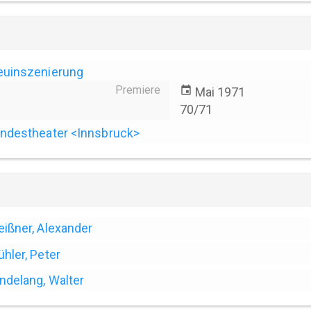
euinszenierung
Premiere
event
Mai 1971
70/71
ndestheater <Innsbruck>
ißner, Alexander
hler, Peter
ndelang, Walter