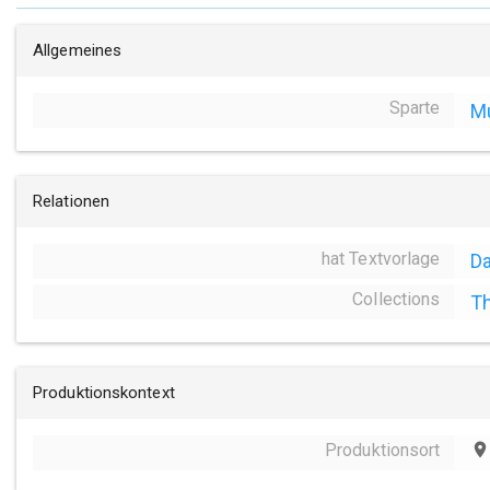
Allgemeines
Sparte
Mu
Relationen
hat Textvorlage
D
Collections
Th
Produktionskontext
Produktionsort
place