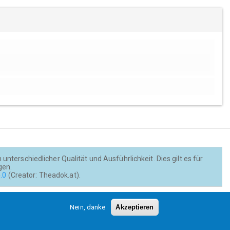
nterschiedlicher Qualität und Ausführlichkeit. Dies gilt es für
gen.
.0
(Creator: Theadok.at).
Barrierefreiheit
Credits
Kontakt
Nein, danke
Akzeptieren