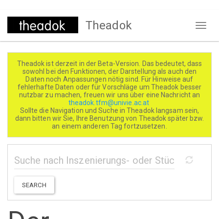
Direkt
Theadok
zum
Naviga
Inhalt
aktivi
Theadok ist derzeit in der Beta-Version. Das bedeutet, dass
sowohl bei den Funktionen, der Darstellung als auch den
Daten noch Anpassungen nötig sind. Für Hinweise auf
fehlerhafte Daten oder für Vorschläge um Theadok besser
nutzbar zu machen, freuen wir uns über eine Nachricht an
theadok.tfm@univie.ac.at
Sollte die Navigation und Suche in Theadok langsam sein,
dann bitten wir Sie, Ihre Benutzung von Theadok später bzw.
an einem anderen Tag fortzusetzen.
SEARCH