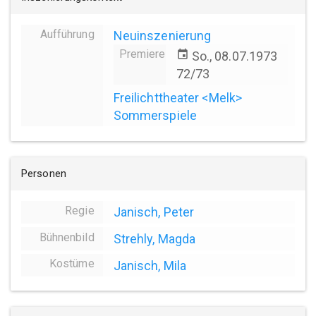
Aufführung
Neuinszenierung
Premiere
event
So., 08.07.1973
72/73
Freilichttheater <Melk>
Sommerspiele
Personen
Regie
Janisch, Peter
Bühnenbild
Strehly, Magda
Kostüme
Janisch, Mila