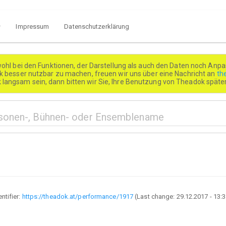
Impressum
Datenschutzerklärung
wohl bei den Funktionen, der Darstellung als auch den Daten noch Anpa
besser nutzbar zu machen, freuen wir uns über eine Nachricht an
th
k langsam sein, dann bitten wir Sie, Ihre Benutzung von Theadok spät
entifier:
https://theadok.at/performance/1917
(Last change:
29.12.2017 - 13: