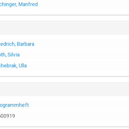
chinger, Manfred
iedrich, Barbara
th, Silvia
hebrak, Ulla
rogrammheft
500919