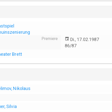
stspiel
euinszenierung
Premiere
event
Di., 17.02.1987
86/87
eater Brett
limov, Nikolaus
er, Silvia