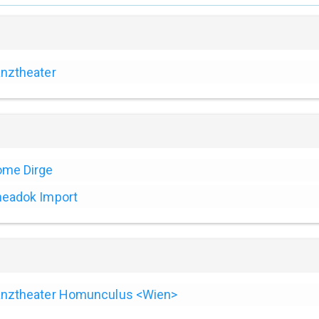
nztheater
ome Dirge
eadok Import
anztheater Homunculus <Wien>