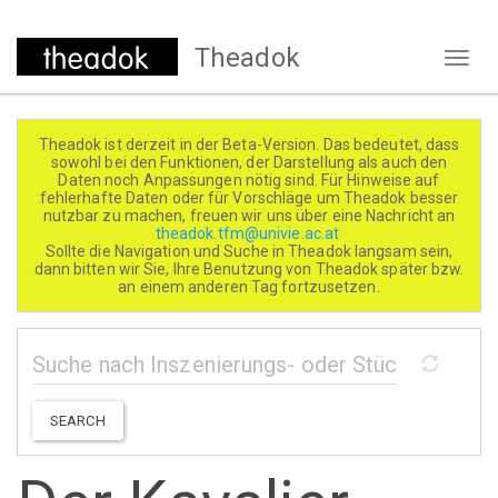
Direkt
Theadok
zum
Naviga
Inhalt
aktivi
Theadok ist derzeit in der Beta-Version. Das bedeutet, dass
sowohl bei den Funktionen, der Darstellung als auch den
Daten noch Anpassungen nötig sind. Für Hinweise auf
fehlerhafte Daten oder für Vorschläge um Theadok besser
nutzbar zu machen, freuen wir uns über eine Nachricht an
theadok.tfm@univie.ac.at
Sollte die Navigation und Suche in Theadok langsam sein,
dann bitten wir Sie, Ihre Benutzung von Theadok später bzw.
an einem anderen Tag fortzusetzen.
SEARCH