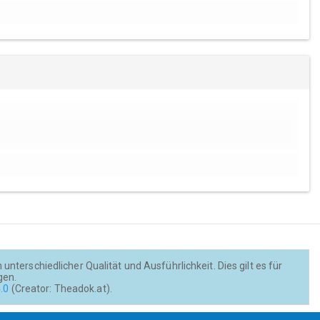
nterschiedlicher Qualität und Ausführlichkeit. Dies gilt es für
gen.
.0
(Creator: Theadok.at).