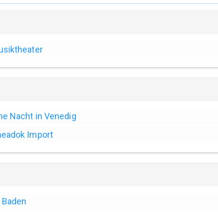
siktheater
ne Nacht in Venedig
eadok Import
Baden