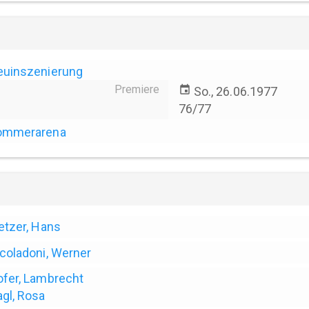
euinszenierung
Premiere
event
So., 26.06.1977
76/77
ommerarena
etzer, Hans
coladoni, Werner
fer, Lambrecht
gl, Rosa