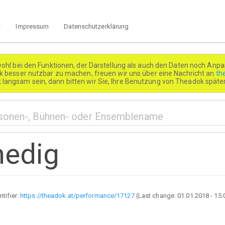
Impressum
Datenschutzerklärung
wohl bei den Funktionen, der Darstellung als auch den Daten noch Anpa
besser nutzbar zu machen, freuen wir uns über eine Nachricht an
th
k langsam sein, dann bitten wir Sie, Ihre Benutzung von Theadok spät
nedig
ntifier:
https://theadok.at/performance/17127
(Last change:
01.01.2018 - 15: