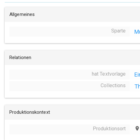
Allgemeines
Sparte
Mu
Relationen
hat Textvorlage
Ei
Collections
Th
Produktionskontext
Produktionsort
place