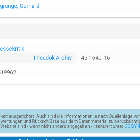
grange, Gerhard
essekritik
Theadok Archiv
45-1640-16
519962
keit ausgerichtet. Auch sind die Informationen je nach Quellenlage von u
wertungen und Rückschlüsse aus dem Datenmaterial zu berücksichti
Website sind - wenn nicht anders angegeben - lizensiert unter
CC BY 4