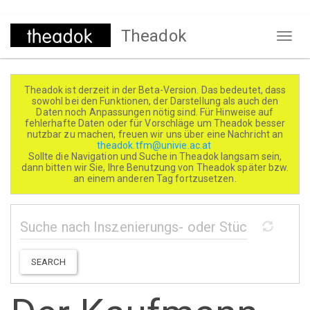
Direkt
Theadok
zum
Naviga
Inhalt
aktivi
Theadok ist derzeit in der Beta-Version. Das bedeutet, dass
sowohl bei den Funktionen, der Darstellung als auch den
Daten noch Anpassungen nötig sind. Für Hinweise auf
fehlerhafte Daten oder für Vorschläge um Theadok besser
nutzbar zu machen, freuen wir uns über eine Nachricht an
theadok.tfm@univie.ac.at
Sollte die Navigation und Suche in Theadok langsam sein,
dann bitten wir Sie, Ihre Benutzung von Theadok später bzw.
an einem anderen Tag fortzusetzen.
SEARCH