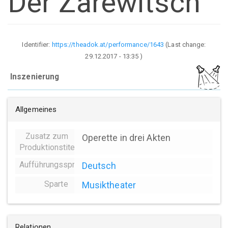
Der Zarewitsch
Identifier:
https://theadok.at/performance/1643
(Last change:
29.12.2017 - 13:35
)
Inszenierung
Allgemeines
Zusatz zum
Operette in drei Akten
Produktionstitel
Aufführungssprache
Deutsch
Sparte
Musiktheater
Relationen