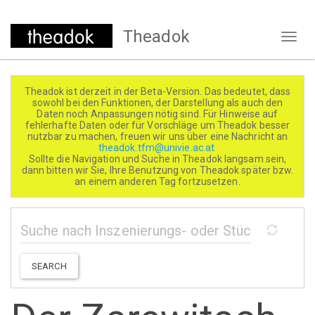
Direkt
Theadok
zum
Naviga
Inhalt
aktivi
Theadok ist derzeit in der Beta-Version. Das bedeutet, dass
sowohl bei den Funktionen, der Darstellung als auch den
Daten noch Anpassungen nötig sind. Für Hinweise auf
fehlerhafte Daten oder für Vorschläge um Theadok besser
nutzbar zu machen, freuen wir uns über eine Nachricht an
theadok.tfm@univie.ac.at
Sollte die Navigation und Suche in Theadok langsam sein,
dann bitten wir Sie, Ihre Benutzung von Theadok später bzw.
an einem anderen Tag fortzusetzen.
SEARCH