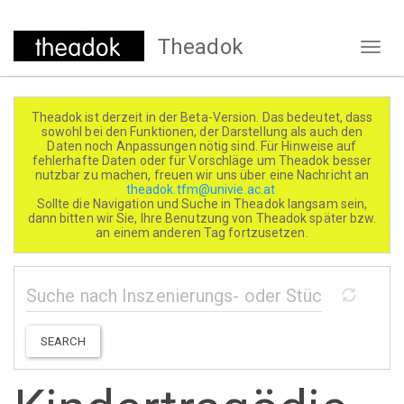
Direkt
Theadok
zum
Naviga
Inhalt
aktivi
Theadok ist derzeit in der Beta-Version. Das bedeutet, dass
sowohl bei den Funktionen, der Darstellung als auch den
Daten noch Anpassungen nötig sind. Für Hinweise auf
fehlerhafte Daten oder für Vorschläge um Theadok besser
nutzbar zu machen, freuen wir uns über eine Nachricht an
theadok.tfm@univie.ac.at
Sollte die Navigation und Suche in Theadok langsam sein,
dann bitten wir Sie, Ihre Benutzung von Theadok später bzw.
an einem anderen Tag fortzusetzen.
SEARCH