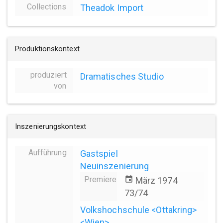
Collections
Theadok Import
Produktionskontext
produziert
Dramatisches Studio
von
Inszenierungskontext
Aufführung
Gastspiel
Neuinszenierung
Premiere
event
März 1974
73/74
Volkshochschule <Ottakring>
<Wien>