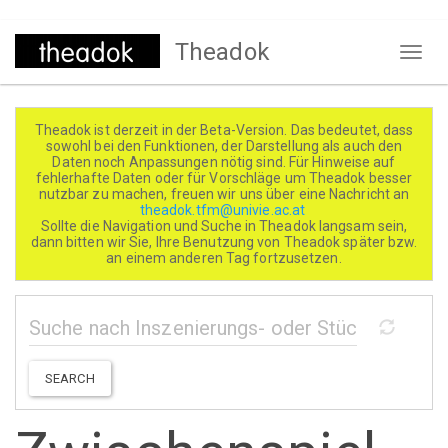
Direkt
Theadok
zum
Naviga
Inhalt
aktivi
Theadok ist derzeit in der Beta-Version. Das bedeutet, dass
sowohl bei den Funktionen, der Darstellung als auch den
Daten noch Anpassungen nötig sind. Für Hinweise auf
fehlerhafte Daten oder für Vorschläge um Theadok besser
nutzbar zu machen, freuen wir uns über eine Nachricht an
theadok.tfm@univie.ac.at
Sollte die Navigation und Suche in Theadok langsam sein,
dann bitten wir Sie, Ihre Benutzung von Theadok später bzw.
an einem anderen Tag fortzusetzen.
SEARCH