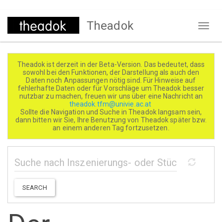
Direkt
Theadok
zum
Naviga
Inhalt
aktivi
Theadok ist derzeit in der Beta-Version. Das bedeutet, dass
sowohl bei den Funktionen, der Darstellung als auch den
Daten noch Anpassungen nötig sind. Für Hinweise auf
fehlerhafte Daten oder für Vorschläge um Theadok besser
nutzbar zu machen, freuen wir uns über eine Nachricht an
theadok.tfm@univie.ac.at
Sollte die Navigation und Suche in Theadok langsam sein,
dann bitten wir Sie, Ihre Benutzung von Theadok später bzw.
an einem anderen Tag fortzusetzen.
SEARCH