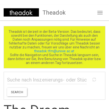
Direkt
Theadok
zum
Naviga
Inhalt
aktivi
Theadok ist derzeit in der Beta-Version. Das bedeutet, dass
sowohl bei den Funktionen, der Darstellung als auch den
Daten noch Anpassungen nötig sind. Für Hinweise auf
fehlerhafte Daten oder für Vorschläge um Theadok besser
nutzbar zu machen, freuen wir uns über eine Nachricht an
theadok.tfm@univie.ac.at
Sollte die Navigation und Suche in Theadok langsam sein,
dann bitten wir Sie, Ihre Benutzung von Theadok später bzw.
an einem anderen Tag fortzusetzen.
SEARCH