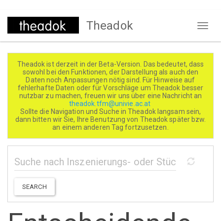
Direkt
Theadok
zum
Naviga
Inhalt
aktivi
Theadok ist derzeit in der Beta-Version. Das bedeutet, dass
sowohl bei den Funktionen, der Darstellung als auch den
Daten noch Anpassungen nötig sind. Für Hinweise auf
fehlerhafte Daten oder für Vorschläge um Theadok besser
nutzbar zu machen, freuen wir uns über eine Nachricht an
theadok.tfm@univie.ac.at
Sollte die Navigation und Suche in Theadok langsam sein,
dann bitten wir Sie, Ihre Benutzung von Theadok später bzw.
an einem anderen Tag fortzusetzen.
SEARCH