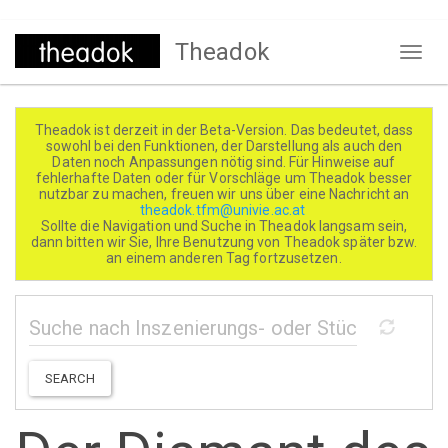
Direkt
Theadok
zum
Naviga
Inhalt
aktivi
Theadok ist derzeit in der Beta-Version. Das bedeutet, dass
sowohl bei den Funktionen, der Darstellung als auch den
Daten noch Anpassungen nötig sind. Für Hinweise auf
fehlerhafte Daten oder für Vorschläge um Theadok besser
nutzbar zu machen, freuen wir uns über eine Nachricht an
theadok.tfm@univie.ac.at
Sollte die Navigation und Suche in Theadok langsam sein,
dann bitten wir Sie, Ihre Benutzung von Theadok später bzw.
an einem anderen Tag fortzusetzen.
SEARCH