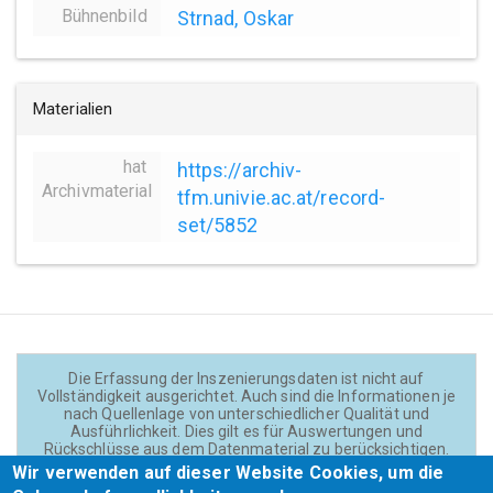
Bühnenbild
Strnad, Oskar
Materialien
hat
https://archiv-
Archivmaterial
tfm.univie.ac.at/record-
set/5852
Die Erfassung der Inszenierungsdaten ist nicht auf
Vollständigkeit ausgerichtet. Auch sind die Informationen je
nach Quellenlage von unterschiedlicher Qualität und
Ausführlichkeit. Dies gilt es für Auswertungen und
Rückschlüsse aus dem Datenmaterial zu berücksichtigen.
Daten und Texte auf der Website sind - wenn nicht anders
Wir verwenden auf dieser Website Cookies, um die
angegeben - lizensiert unter
CC BY 4.0
(Creator: