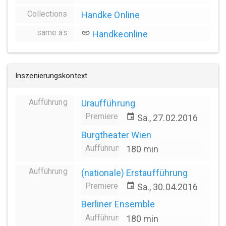
Collections
Handke Online
same as
link
Handkeonline
Inszenierungskontext
Aufführung
Uraufführung
Premiere
event
Sa., 27.02.2016
Burgtheater Wien
Aufführungsdauer
180 min
Aufführung
(nationale) Erstaufführung
Premiere
event
Sa., 30.04.2016
Berliner Ensemble
Aufführungsdauer
180 min