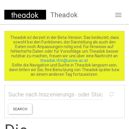
Direkt
Theadok
zum
Naviga
Inhalt
aktivi
Theadok ist derzeit in der Beta-Version. Das bedeutet, dass
sowohl bei den Funktionen, der Darstellung als auch den
Daten noch Anpassungen nötig sind. Für Hinweise auf
fehlerhafte Daten oder für Vorschläge um Theadok besser
nutzbar zu machen, freuen wir uns über eine Nachricht an
theadok.tfm@univie.ac.at
Sollte die Navigation und Suche in Theadok langsam sein,
dann bitten wir Sie, Ihre Benutzung von Theadok später bzw.
an einem anderen Tag fortzusetzen.
SEARCH