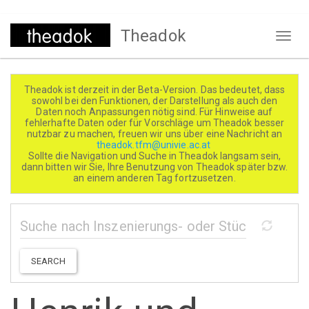
Direkt
Theadok
zum
Naviga
Inhalt
aktivi
Theadok ist derzeit in der Beta-Version. Das bedeutet, dass
sowohl bei den Funktionen, der Darstellung als auch den
Daten noch Anpassungen nötig sind. Für Hinweise auf
fehlerhafte Daten oder für Vorschläge um Theadok besser
nutzbar zu machen, freuen wir uns über eine Nachricht an
theadok.tfm@univie.ac.at
Sollte die Navigation und Suche in Theadok langsam sein,
dann bitten wir Sie, Ihre Benutzung von Theadok später bzw.
an einem anderen Tag fortzusetzen.
SEARCH