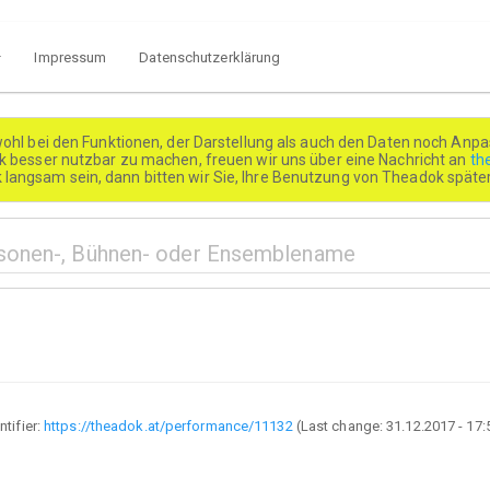
Impressum
Datenschutzerklärung
wohl bei den Funktionen, der Darstellung als auch den Daten noch Anpa
besser nutzbar zu machen, freuen wir uns über eine Nachricht an
th
k langsam sein, dann bitten wir Sie, Ihre Benutzung von Theadok spät
ntifier:
https://theadok.at/performance/11132
(Last change:
31.12.2017 - 17: