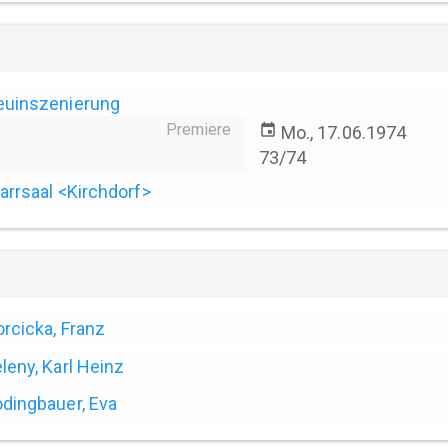
euinszenierung
Premiere
event
Mo., 17.06.1974
73/74
arrsaal <Kirchdorf>
rcicka, Franz
leny, Karl Heinz
dingbauer, Eva