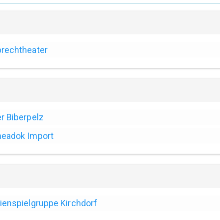
rechtheater
r Biberpelz
eadok Import
ienspielgruppe Kirchdorf