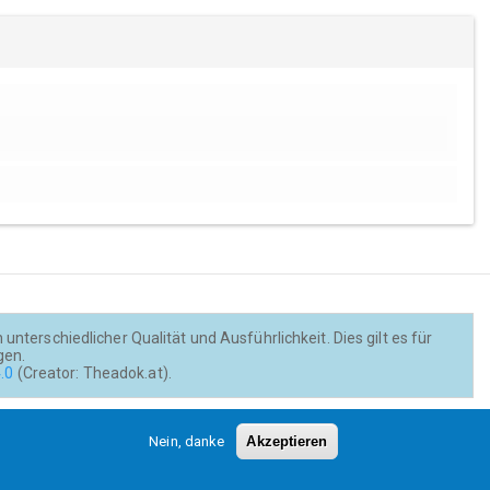
nterschiedlicher Qualität und Ausführlichkeit. Dies gilt es für
gen.
.0
(Creator: Theadok.at).
Barrierefreiheit
Credits
Kontakt
Nein, danke
Akzeptieren