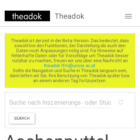
Direkt
Theadok
zum
Naviga
Inhalt
aktivi
Theadok ist derzeit in der Beta-Version. Das bedeutet, dass
sowohl bei den Funktionen, der Darstellung als auch den
Daten noch Anpassungen nötig sind. Für Hinweise auf
fehlerhafte Daten oder für Vorschläge um Theadok besser
nutzbar zu machen, freuen wir uns über eine Nachricht an
theadok.tfm@univie.ac.at
Sollte die Navigation und Suche in Theadok langsam sein,
dann bitten wir Sie, Ihre Benutzung von Theadok später bzw.
an einem anderen Tag fortzusetzen.
SEARCH