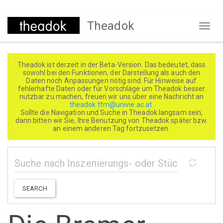
Direkt
Theadok
zum
Naviga
Inhalt
aktivi
Theadok ist derzeit in der Beta-Version. Das bedeutet, dass
sowohl bei den Funktionen, der Darstellung als auch den
Daten noch Anpassungen nötig sind. Für Hinweise auf
fehlerhafte Daten oder für Vorschläge um Theadok besser
nutzbar zu machen, freuen wir uns über eine Nachricht an
theadok.tfm@univie.ac.at
Sollte die Navigation und Suche in Theadok langsam sein,
dann bitten wir Sie, Ihre Benutzung von Theadok später bzw.
an einem anderen Tag fortzusetzen.
SEARCH