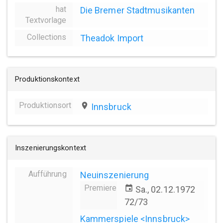
hat
Die Bremer Stadtmusikanten
Textvorlage
Collections
Theadok Import
Produktionskontext
Produktionsort
place
Innsbruck
Inszenierungskontext
Aufführung
Neuinszenierung
Premiere
event
Sa., 02.12.1972
72/73
Kammerspiele <Innsbruck>