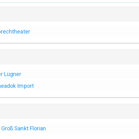
rechtheater
r Lügner
eadok Import
Groß Sankt Florian