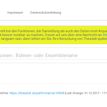
Impressum
Datenschutzerklärung
wohl bei den Funktionen, der Darstellung als auch den Daten noch Anpa
besser nutzbar zu machen, freuen wir uns über eine Nachricht an
th
k langsam sein, dann bitten wir Sie, Ihre Benutzung von Theadok spät
ntifier:
https://theadok.at/performance/10538
(Last change:
31.12.2017 - 17: