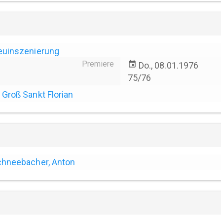
euinszenierung
Premiere
event
Do., 08.01.1976
75/76
Groß Sankt Florian
hneebacher, Anton