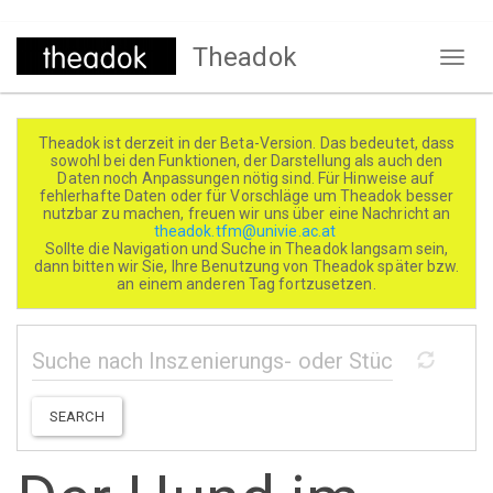
Direkt
Theadok
zum
Naviga
Inhalt
aktivi
Theadok ist derzeit in der Beta-Version. Das bedeutet, dass
sowohl bei den Funktionen, der Darstellung als auch den
Daten noch Anpassungen nötig sind. Für Hinweise auf
fehlerhafte Daten oder für Vorschläge um Theadok besser
nutzbar zu machen, freuen wir uns über eine Nachricht an
theadok.tfm@univie.ac.at
Sollte die Navigation und Suche in Theadok langsam sein,
dann bitten wir Sie, Ihre Benutzung von Theadok später bzw.
an einem anderen Tag fortzusetzen.
SEARCH