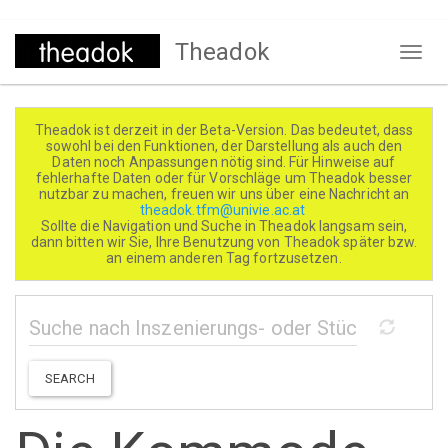
Direkt
Theadok
zum
Naviga
Inhalt
aktivi
Theadok ist derzeit in der Beta-Version. Das bedeutet, dass
sowohl bei den Funktionen, der Darstellung als auch den
Daten noch Anpassungen nötig sind. Für Hinweise auf
fehlerhafte Daten oder für Vorschläge um Theadok besser
nutzbar zu machen, freuen wir uns über eine Nachricht an
theadok.tfm@univie.ac.at
Sollte die Navigation und Suche in Theadok langsam sein,
dann bitten wir Sie, Ihre Benutzung von Theadok später bzw.
an einem anderen Tag fortzusetzen.
SEARCH