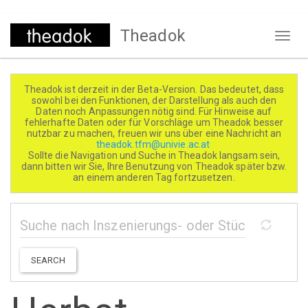
Direkt
Theadok
zum
Naviga
Inhalt
aktivi
Theadok ist derzeit in der Beta-Version. Das bedeutet, dass
sowohl bei den Funktionen, der Darstellung als auch den
Daten noch Anpassungen nötig sind. Für Hinweise auf
fehlerhafte Daten oder für Vorschläge um Theadok besser
nutzbar zu machen, freuen wir uns über eine Nachricht an
theadok.tfm@univie.ac.at
Sollte die Navigation und Suche in Theadok langsam sein,
dann bitten wir Sie, Ihre Benutzung von Theadok später bzw.
an einem anderen Tag fortzusetzen.
SEARCH