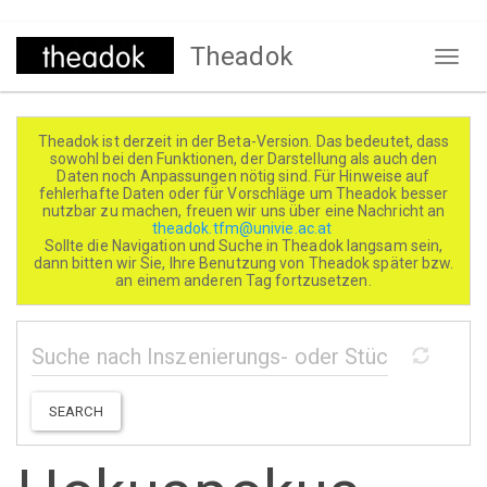
Direkt
Theadok
zum
Naviga
Inhalt
aktivi
Theadok ist derzeit in der Beta-Version. Das bedeutet, dass
sowohl bei den Funktionen, der Darstellung als auch den
Daten noch Anpassungen nötig sind. Für Hinweise auf
fehlerhafte Daten oder für Vorschläge um Theadok besser
nutzbar zu machen, freuen wir uns über eine Nachricht an
theadok.tfm@univie.ac.at
Sollte die Navigation und Suche in Theadok langsam sein,
dann bitten wir Sie, Ihre Benutzung von Theadok später bzw.
an einem anderen Tag fortzusetzen.
SEARCH