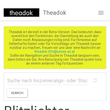
Direkt
Theadok
zum
Naviga
Inhalt
aktivi
Theadok ist derzeit in der Beta-Version. Das bedeutet, dass
sowohl bei den Funktionen, der Darstellung als auch den
Daten noch Anpassungen nötig sind. Für Hinweise auf
fehlerhafte Daten oder für Vorschläge um Theadok besser
nutzbar zu machen, freuen wir uns über eine Nachricht an
theadok.tfm@univie.ac.at
Sollte die Navigation und Suche in Theadok langsam sein,
dann bitten wir Sie, Ihre Benutzung von Theadok später bzw.
an einem anderen Tag fortzusetzen.
SEARCH