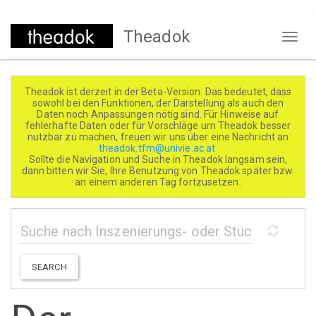
Direkt
Theadok
zum
Naviga
Inhalt
aktivi
Theadok ist derzeit in der Beta-Version. Das bedeutet, dass
sowohl bei den Funktionen, der Darstellung als auch den
Daten noch Anpassungen nötig sind. Für Hinweise auf
fehlerhafte Daten oder für Vorschläge um Theadok besser
nutzbar zu machen, freuen wir uns über eine Nachricht an
theadok.tfm@univie.ac.at
Sollte die Navigation und Suche in Theadok langsam sein,
dann bitten wir Sie, Ihre Benutzung von Theadok später bzw.
an einem anderen Tag fortzusetzen.
SEARCH