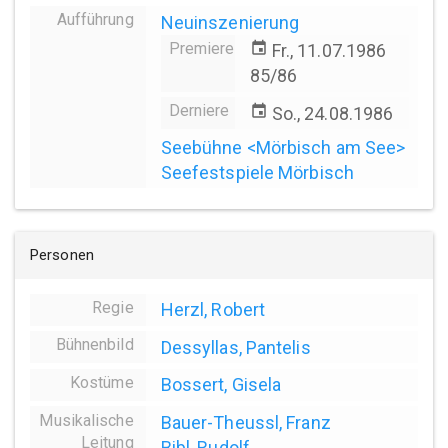
Aufführung
Neuinszenierung
Premiere
event
Fr., 11.07.1986
85/86
Derniere
event
So., 24.08.1986
Seebühne <Mörbisch am See>
Seefestspiele Mörbisch
Personen
Regie
Herzl, Robert
Bühnenbild
Dessyllas, Pantelis
Kostüme
Bossert, Gisela
Musikalische
Bauer-Theussl, Franz
Leitung
Bibl, Rudolf