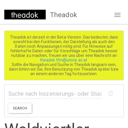
Direkt
Theadok
zum
Naviga
Inhalt
aktivi
Theadok ist derzeit in der Beta-Version. Das bedeutet, dass
sowohl bei den Funktionen, der Darstellung als auch den
Daten noch Anpassungen nötig sind. Für Hinweise auf
fehlerhafte Daten oder für Vorschläge um Theadok besser
nutzbar zu machen, freuen wir uns über eine Nachricht an
theadok.tfm@univie.ac.at
Sollte die Navigation und Suche in Theadok langsam sein,
dann bitten wir Sie, Ihre Benutzung von Theadok später bzw.
an einem anderen Tag fortzusetzen.
SEARCH