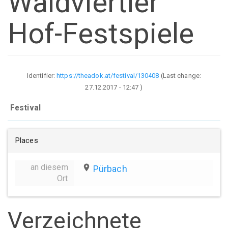
Waldviertler
Hof-Festspiele
Identifier:
https://theadok.at/festival/130408
(Last change:
27.12.2017 - 12:47
)
Festival
Places
an diesem
place
Pürbach
Ort
Verzeichnete