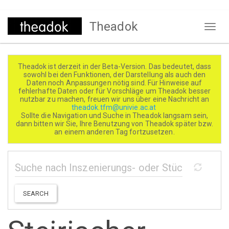
Direkt
Theadok
zum
Naviga
Inhalt
aktivi
Theadok ist derzeit in der Beta-Version. Das bedeutet, dass
sowohl bei den Funktionen, der Darstellung als auch den
Daten noch Anpassungen nötig sind. Für Hinweise auf
fehlerhafte Daten oder für Vorschläge um Theadok besser
nutzbar zu machen, freuen wir uns über eine Nachricht an
theadok.tfm@univie.ac.at
Sollte die Navigation und Suche in Theadok langsam sein,
dann bitten wir Sie, Ihre Benutzung von Theadok später bzw.
an einem anderen Tag fortzusetzen.
SEARCH