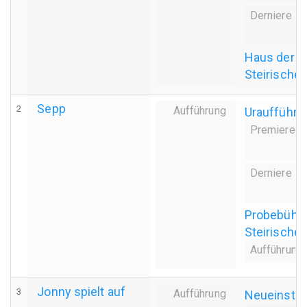
Derniere
Haus der J
Steirischer
Sepp
2
Aufführung
Uraufführu
Premiere
Derniere
Probebühn
Steirischer
Aufführung
Jonny spielt auf
3
Aufführung
Neueinstud