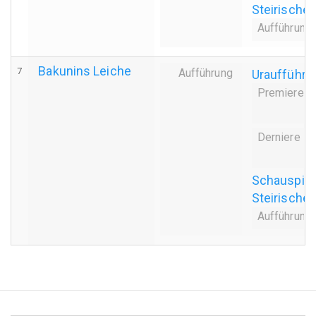
Steirischer
Aufführung
Bakunins Leiche
7
Aufführung
Uraufführu
Premiere
Derniere
Schauspiel
Steirischer
Aufführung