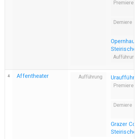
Premiere
Derniere
Opernhaus
Steirischer
Aufführung
Affentheater
4
Aufführung
Uraufführu
Premiere
Derniere
Grazer Con
Steirischer