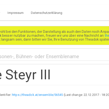
Impressum
Datenschutzerklärung
wohl bei den Funktionen, der Darstellung als auch den Daten noch Anpa
besser nutzbar zu machen, freuen wir uns über eine Nachricht an
th
k langsam sein, dann bitten wir Sie, Ihre Benutzung von Theadok spät
Steyr III
dentifier:
https://theadok.at/ensemble/56545
(Last change:
22.12.2017 - 18:2