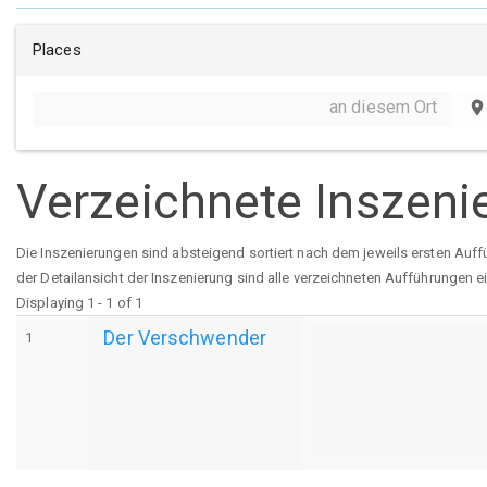
Places
an diesem Ort
place
Verzeichnete Inszeni
Die Inszenierungen sind absteigend sortiert nach dem jeweils ersten Auff
der Detailansicht der Inszenierung sind alle verzeichneten Aufführungen e
Displaying 1 - 1 of 1
Der Verschwender
1