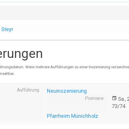
Steyr
erungen
ührungsdatum. Wenn mehrere Aufführungen zu einer Inszenierung verzeichnet 
insehbar.
Aufführung
Neuinszenierung
Premiere
event
Sa.,
73/74
Pfarrheim Münichholz