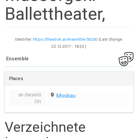
Ballettheater,
Identifier:
https://theadok.at/ensemble/56200
(Last change:
22.12.2017 - 18:20
)
Ensemble
Places
an diesem
place
Moskau
Ort
Verzeichnete