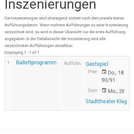
Inszenierungen
Die Inszenierungen sind absteigend sortiert nach dem jeweils ersten
Aufführungsdatum. Wenn mehrere Aufführungen zu einer Inszenierung
verzeichnet sind, so wird in dieser Übersicht nur die erste Aufführung
angegeben. In der Detailansicht der Inszenierung sind alle
verzeichneten Aufführungen einsehbar.
Displaying 1 - 1 of 1
Ballettprogramm
1
Aufführung
Gastspiel
Premiere
event
Do., 18.10
90/91
Derniere
event
Mo., 28.10
Stadttheater Klagen