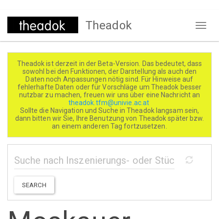
Direkt
Theadok
zum
Naviga
Inhalt
aktivi
Theadok ist derzeit in der Beta-Version. Das bedeutet, dass
sowohl bei den Funktionen, der Darstellung als auch den
Daten noch Anpassungen nötig sind. Für Hinweise auf
fehlerhafte Daten oder für Vorschläge um Theadok besser
nutzbar zu machen, freuen wir uns über eine Nachricht an
theadok.tfm@univie.ac.at
Sollte die Navigation und Suche in Theadok langsam sein,
dann bitten wir Sie, Ihre Benutzung von Theadok später bzw.
an einem anderen Tag fortzusetzen.
SEARCH