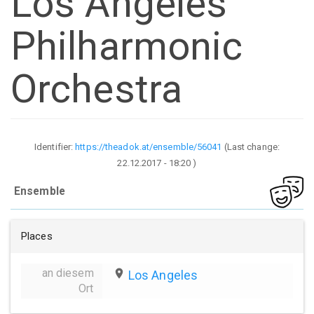
Los Angeles
Philharmonic
Orchestra
Identifier:
https://theadok.at/ensemble/56041
(Last change:
22.12.2017 - 18:20
)
Ensemble
Places
an diesem
place
Los Angeles
Ort