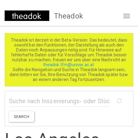
Direkt
Theadok
zum
Naviga
Inhalt
aktivi
Theadok ist derzeit in der Beta-Version. Das bedeutet, dass
sowohl bei den Funktionen, der Darstellung als auch den
Daten noch Anpassungen nötig sind. Für Hinweise auf
fehlerhafte Daten oder für Vorschläge um Theadok besser
nutzbar zu machen, freuen wir uns über eine Nachricht an
theadok.tfm@univie.ac.at
Sollte die Navigation und Suche in Theadok langsam sein,
dann bitten wir Sie, Ihre Benutzung von Theadok später bzw.
an einem anderen Tag fortzusetzen.
SEARCH