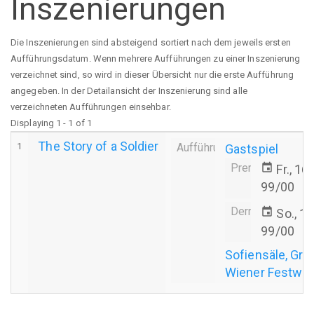
Inszenierungen
Die Inszenierungen sind absteigend sortiert nach dem jeweils ersten
Aufführungsdatum. Wenn mehrere Aufführungen zu einer Inszenierung
verzeichnet sind, so wird in dieser Übersicht nur die erste Aufführung
angegeben. In der Detailansicht der Inszenierung sind alle
verzeichneten Aufführungen einsehbar.
Displaying 1 - 1 of 1
The Story of a Soldier
1
Aufführung
Gastspiel
Premiere
event
Fr., 16
99/00
Derniere
event
So., 1
99/00
Sofiensäle, Gro
Wiener Festwo