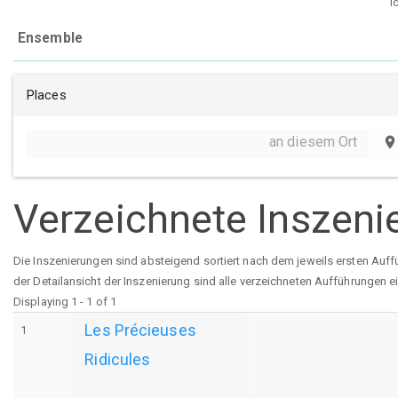
I
Ensemble
Places
an diesem Ort
place
Verzeichnete Inszeni
Die Inszenierungen sind absteigend sortiert nach dem jeweils ersten Auff
der Detailansicht der Inszenierung sind alle verzeichneten Aufführungen e
Displaying 1 - 1 of 1
Les Précieuses
1
Ridicules