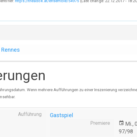
dentifier:
https://theadok.at/ensemble/54975
(Last change:
22.12.2017 - 18:2
Rennes
erungen
ührungsdatum. Wenn mehrere Aufführungen zu einer Inszenierung verzeichnet 
insehbar.
Aufführung
Gastspiel
Premiere
event
Mi.,
97/98