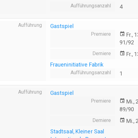
Aufführungsanzahl
4
Aufführung
Gastspiel
Premiere
event
Fr., 
91/92
Derniere
event
Fr., 
Fraueninitiative Fabrik
Aufführungsanzahl
1
Aufführung
Gastspiel
Premiere
event
Mi.,
89/90
Derniere
event
Mi.,
Stadtsaal, Kleiner Saal