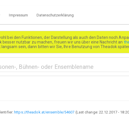
Impressum
Datenschutzerklärung
wohl bei den Funktionen, der Darstellung als auch den Daten noch Anpa
besser nutzbar zu machen, freuen wir uns über eine Nachricht an
th
k langsam sein, dann bitten wir Sie, Ihre Benutzung von Theadok spät
dentifier:
https://theadok.at/ensemble/54607
(Last change:
22.12.2017 - 18:2