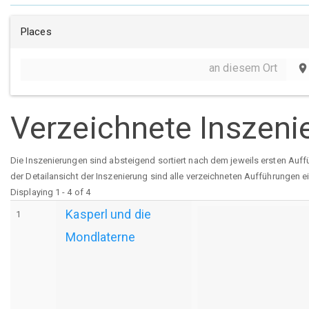
Places
an diesem Ort
place
Verzeichnete Inszeni
Die Inszenierungen sind absteigend sortiert nach dem jeweils ersten Auff
der Detailansicht der Inszenierung sind alle verzeichneten Aufführungen e
Displaying 1 - 4 of 4
Kasperl und die
1
Mondlaterne