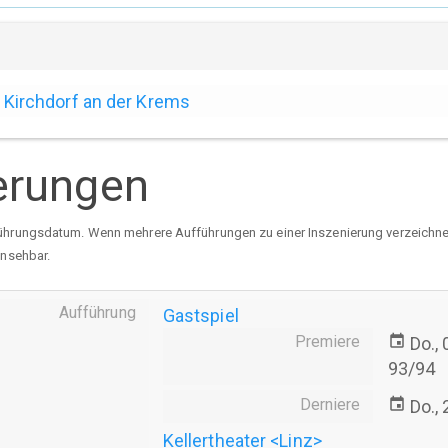
Kirchdorf an der Krems
erungen
ührungsdatum. Wenn mehrere Aufführungen zu einer Inszenierung verzeichnet 
insehbar.
Aufführung
Gastspiel
Premiere
event
Do.,
93/94
Derniere
event
Do.,
Kellertheater <Linz>