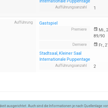
Internationale Puppentage
Aufführungsanzahl
1
Aufführung
Gastspiel
Premiere
event
Mi.,
89/90
Derniere
event
Fr., 
Stadtsaal, Kleiner Saal
Internationale Puppentage
Aufführungsanzahl
2
keit ausgerichtet. Auch sind die Informationen je nach Quellenlage von u