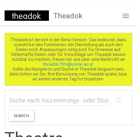
Direkt
Theadok
zum
Naviga
Inhalt
aktivi
Theadok ist derzeit in der Beta-Version. Das bedeutet, dass
sowohl bei den Funktionen, der Darstellung als auch den
Daten noch Anpassungen nötig sind. Für Hinweise auf
fehlerhafte Daten oder für Vorschläge um Theadok besser
nutzbar zu machen, freuen wir uns über eine Nachricht an
theadok.tfm@univie.ac.at
Sollte die Navigation und Suche in Theadok langsam sein,
dann bitten wir Sie, Ihre Benutzung von Theadok später bzw.
an einem anderen Tag fortzusetzen.
SEARCH