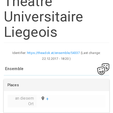
Theatre
Universitaire
Liegeois
Identifier:
https://theadok.at/ensemble/54337
(Last change:
22.12.2017 - 18:20
)
Ensemble
Places
an diesem
place
+
Ort