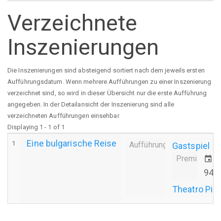
Verzeichnete
Inszenierungen
Die Inszenierungen sind absteigend sortiert nach dem jeweils ersten
Aufführungsdatum. Wenn mehrere Aufführungen zu einer Inszenierung
verzeichnet sind, so wird in dieser Übersicht nur die erste Aufführung
angegeben. In der Detailansicht der Inszenierung sind alle
verzeichneten Aufführungen einsehbar.
Displaying 1 - 1 of 1
Eine bulgarische Reise
1
Aufführung
Gastspiel
Premiere
event
S
94/
Theatro Picc